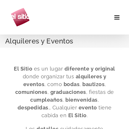
Saltar
al
contenido
Alquileres y Eventos
El Sitio
es un lugar
diferente y original
donde organizar tus
alquileres y
eventos
, como
bodas
,
bautizos
,
comuniones
,
graduaciones
, fiestas de
cumpleaños
,
bienvenidas
,
despedidas
… Cualquier
evento
tiene
cabida en
El Sitio
.
Los
detalles
cuidadosamente