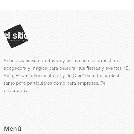
Si buscas un sitio
exclusivo y único
con una atmósfera
acogedora y mágica para celebrar tus fiestas y eventos,
“El
Sitio, Espacio Sociocultural y de Ocio”
es tu lugar ideal,
tanto para particulares como para empresas. Te
esperamos.
Menú