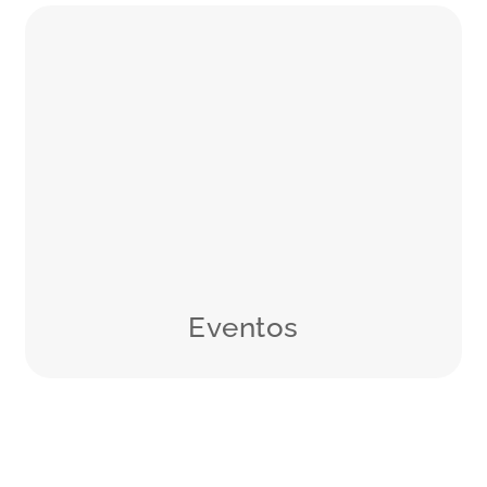
Descubre todos los servicios que
ofrecemos para hacer tu evento
especial y único
Saber más
Eventos