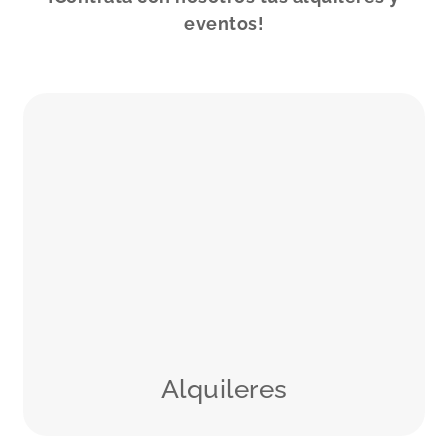
eventos!
Lo tienes todo pensado, solo te falta
dónde. Entra y descubre tu Sitio
Saber más
Alquileres